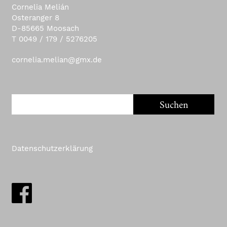
Cornelia Melián
Osteranger 8
D-85665 Moosach
T 0049 / 179 / 5276205
cornelia.melian@gmx.de
Datenschutzerklärung