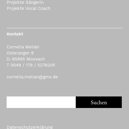
Projekte Sängerin
Projekte Vocal Coach
Kontakt
Cornelia Melián
Osteranger 8
D-85665 Moosach
T 0049 / 179 / 5276205
cornelia.melian@gmx.de
Datenschutzerklärung