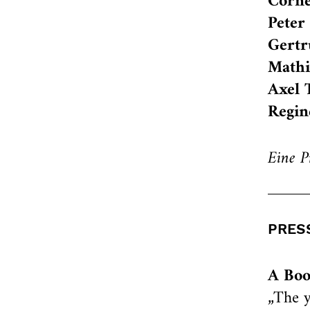
Corne
Peter
Gertr
Mathi
Axel 
Regin
Eine P
PRES
A Boo
„The y