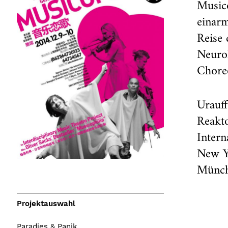
Musico
einarm
Reise 
Neurol
Choreo
Urauf
Reakt
Intern
New Y
Münch
Projektauswahl
Paradies & Panik