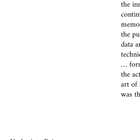
the in
contin
memor
the pu
data a
techni
… form
the ac
art of
was th