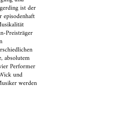
erding ist der
r episodenhaft
usikalität
n-Preisträger
n
rschiedlichen
, absolutem
vier Performer
 Wick und
 Musiker werden