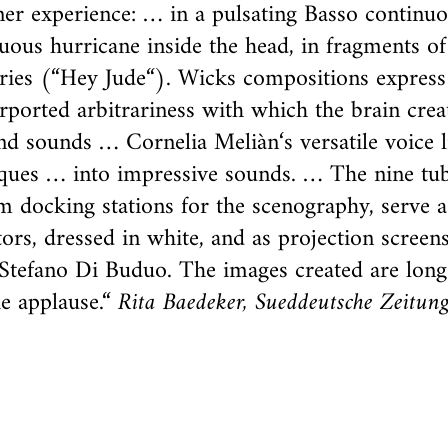
ner experience: … in a pulsating Basso continuo
uous hurricane inside the head, in fragments o
ies (“Hey Jude“). Wicks compositions express
rported arbitrariness with which the brain crea
nd sounds … Cornelia Meliàn‘s versatile voice l
ques … into impressive sounds. … The nine tub
 docking stations for the scenography, serve 
tors, dressed in white, and as projection screen
 Stefano Di Buduo. The images created are long-
e applause.“
Rita Baedeker, Sueddeutsche Zeitun