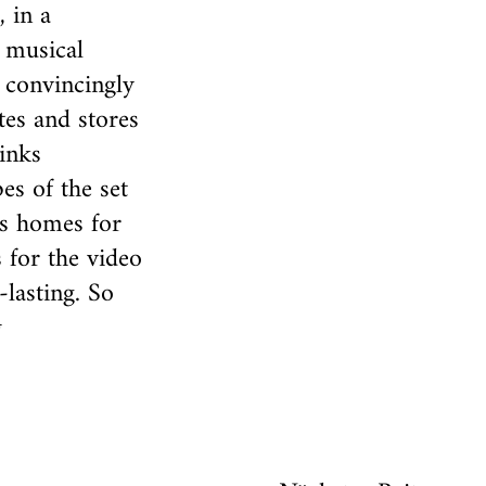
, in a
f musical
 convincingly
tes and stores
inks
es of the set
as homes for
s for the video
lasting. So
g