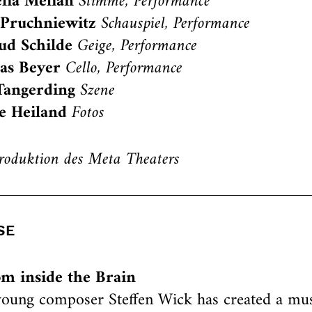
lia Melián
Stimme, Performance
 Pruchniewitz
Schauspiel, Performance
ud Schilde
Geige, Performance
as Beyer
Cello, Performance
Tangerding
Szene
e Heiland
Fotos
roduktion des Meta Theaters
SE
m inside the Brain
oung composer Steffen Wick has created a mus