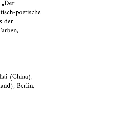
r „Der
tisch-poetische
s der
Farben,
hai (China),
nd), Berlin,