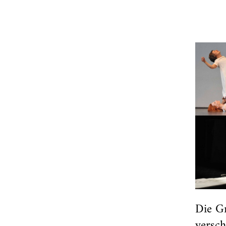
Die G
versc