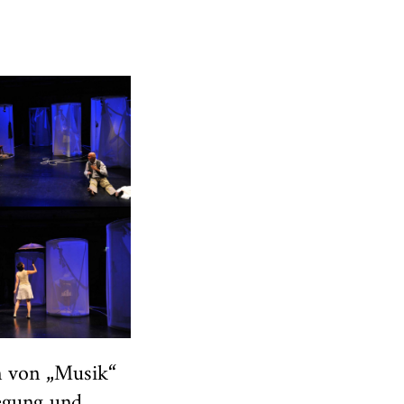
n von „Musik“
egung und