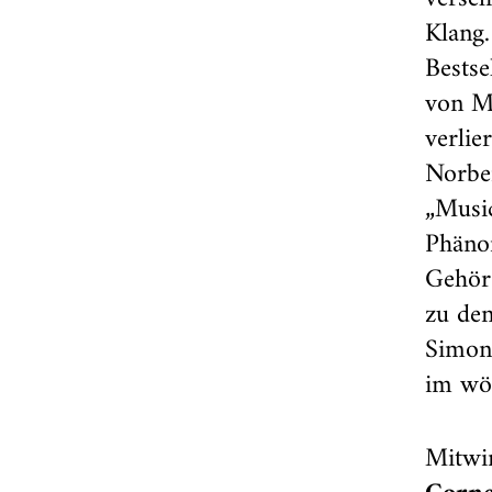
Klang.
Bestse
von Me
verlie
Norbe
„Music
Phäno
Gehör 
zu de
Simon 
im wör
Mitwi