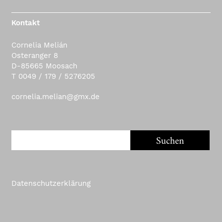
Kontakt
Cornelia Melián
Osteranger 8
D-85665 Moosach
T 0049 / 179 / 5276205
cornelia.melian@gmx.de
Datenschutzerklärung