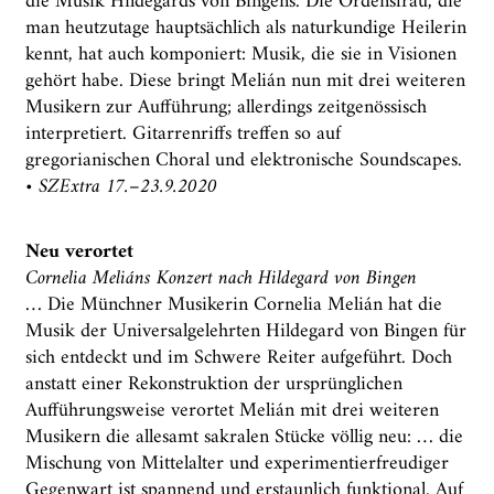
die Musik Hildegards von Bingens. Die Ordensfrau, die
man heutzutage hauptsächlich als naturkundige Heilerin
kennt, hat auch komponiert: Musik, die sie in Visionen
gehört habe. Diese bringt Melián nun mit drei weiteren
Musikern zur Aufführung; allerdings zeitgenössisch
interpretiert. Gitarrenriffs treffen so auf
gregorianischen Choral und elektronische Soundscapes.
•
SZExtra 17.–23.9.2020
Neu verortet
Cornelia Meliáns Konzert nach Hildegard von Bingen
… Die Münchner Musikerin Cornelia Melián hat die
Musik der Universalgelehrten Hildegard von Bingen für
sich entdeckt und im Schwere Reiter aufgeführt. Doch
anstatt einer Rekonstruktion der ursprünglichen
Aufführungsweise verortet Melián mit drei weiteren
Musikern die allesamt sakralen Stücke völlig neu: … die
Mischung von Mittelalter und experimentierfreudiger
Gegenwart ist spannend und erstaunlich funktional. Auf